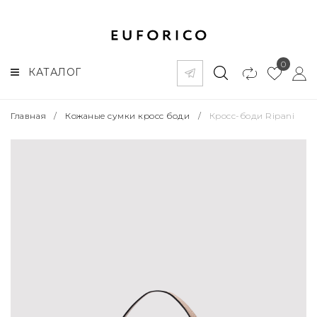
0
КАТАЛОГ
Главная
/
Кожаные сумки кросс боди
/
Кросс-боди Ripani