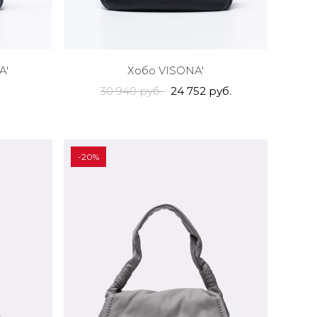
A'
Хобо VISONA'
30 940 руб.
24 752 руб.
-20%