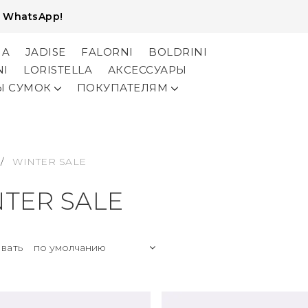
и
WhatsApp!
NA
JADISE
FALORNI
BOLDRINI
NI
LORISTELLA
АКСЕССУАРЫ
Ы СУМОК
ПОКУПАТЕЛЯМ
/
WINTER SALE
TER SALE
вать