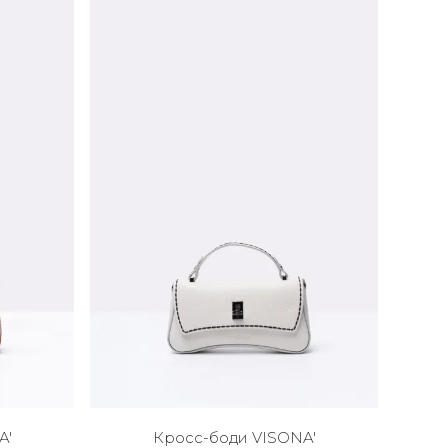
A'
Кросс-боди VISONA'