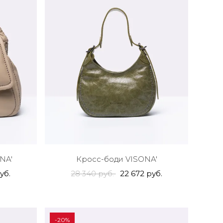
NA'
Кросс-боди VISONA'
уб.
28 340 руб.
22 672 руб.
-20%