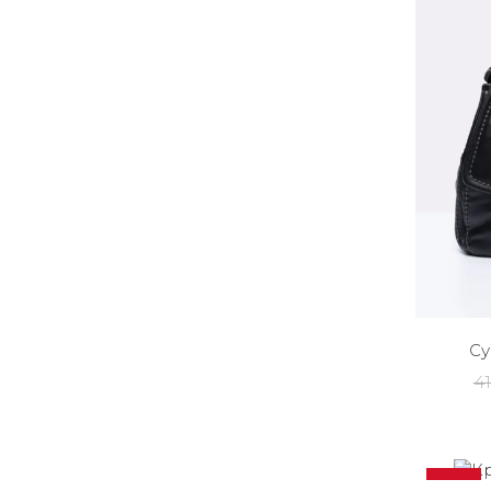
Су
41
-20%