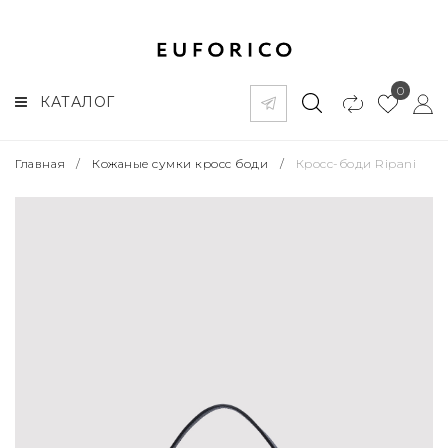
0
КАТАЛОГ
Главная
/
Кожаные сумки кросс боди
/
Кросс-боди Ripani