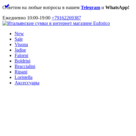
Ответим на любые вопросы в нашем
Telegram
и
WhatsApp!
Ежедневно 10:00-19:00
+79162269387
New
Sale
Visona
Jadise
Falorni
Boldrini
Braccialini
Ripani
Loristella
Аксессуары