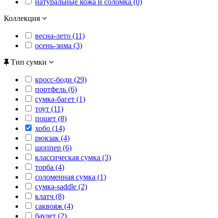
натуральные кожа и соломка (0)
Коллекция
весна-лето (11)
осень-зима (3)
Тип сумки
кросс-боди (29)
портфель (6)
сумка-багет (1)
тоут (11)
пошет (8)
хобо (14)
рюкзак (4)
шоппер (6)
классическая сумка (3)
торба (4)
соломенная сумка (1)
сумка-saddle (2)
клатч (8)
саквояж (4)
баулет (2)