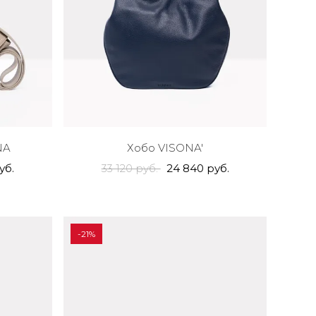
NA
Хобо VISONA'
уб.
33 120 руб.
24 840 руб.
-21%