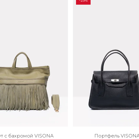
-25%
ут с бахромой VISONA
Портфель VISONA