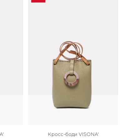
A'
Кросс-боди VISONA'