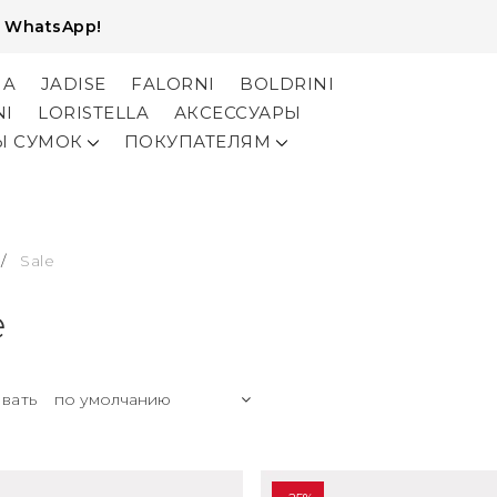
и
WhatsApp!
NA
JADISE
FALORNI
BOLDRINI
NI
LORISTELLA
АКСЕССУАРЫ
Ы СУМОК
ПОКУПАТЕЛЯМ
/
Sale
e
вать