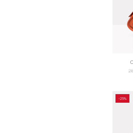
С
2
-25%