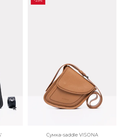
-25%
'
Сумка-saddle VISONA