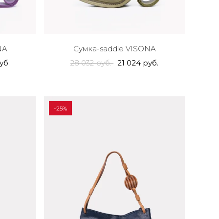
NA
Сумка-saddle VISONA
уб.
28 032 руб.
21 024 руб.
-25%