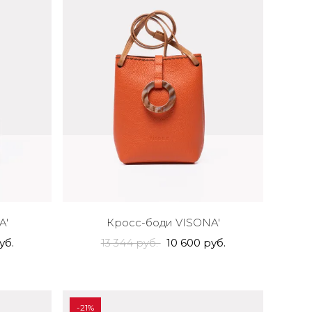
A'
Кросс-боди VISONA'
уб.
13 344 руб.
10 600 руб.
-21%