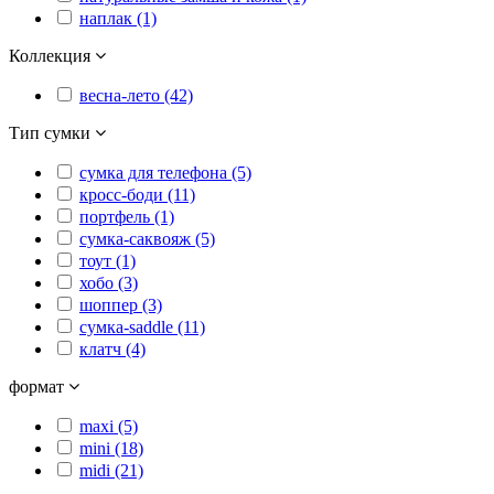
наплак (1)
Коллекция
весна-лето (42)
Тип сумки
сумка для телефона (5)
кросс-боди (11)
портфель (1)
сумка-саквояж (5)
тоут (1)
хобо (3)
шоппер (3)
сумка-saddle (11)
клатч (4)
формат
maxi (5)
mini (18)
midi (21)