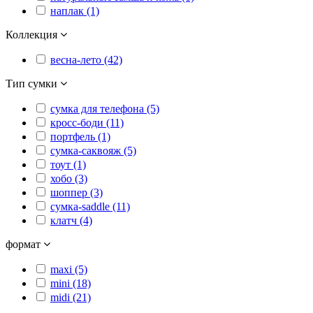
наплак (1)
Коллекция
весна-лето (42)
Тип сумки
сумка для телефона (5)
кросс-боди (11)
портфель (1)
сумка-саквояж (5)
тоут (1)
хобо (3)
шоппер (3)
сумка-saddle (11)
клатч (4)
формат
maxi (5)
mini (18)
midi (21)