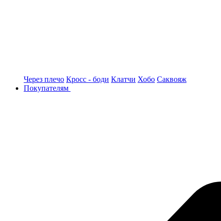
Через плечо
Кросс - боди
Клатчи
Хобо
Саквояж
Покупателям