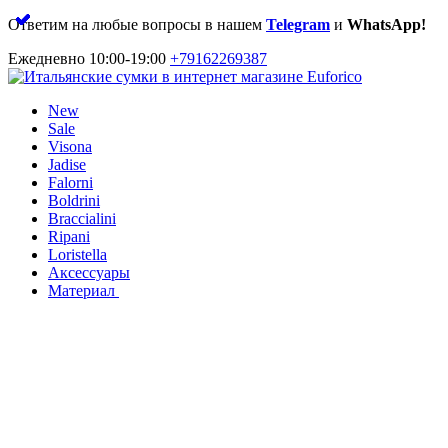
Ответим на любые вопросы в нашем
Telegram
и
WhatsApp!
Ежедневно 10:00-19:00
+79162269387
New
Sale
Visona
Jadise
Falorni
Boldrini
Braccialini
Ripani
Loristella
Аксессуары
Материал