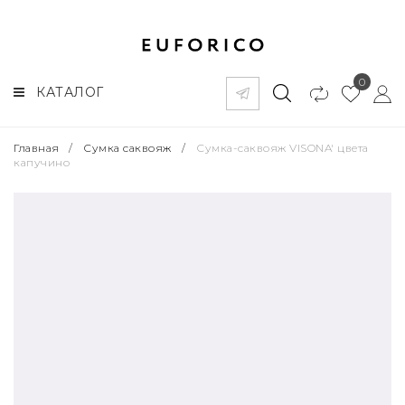
0
КАТАЛОГ
Главная
/
Сумка саквояж
/
Сумка-саквояж VISONA' цвета
капучино