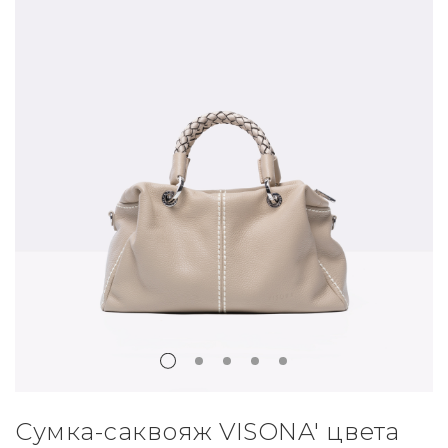
Сумка-саквояж VISONA' цвета