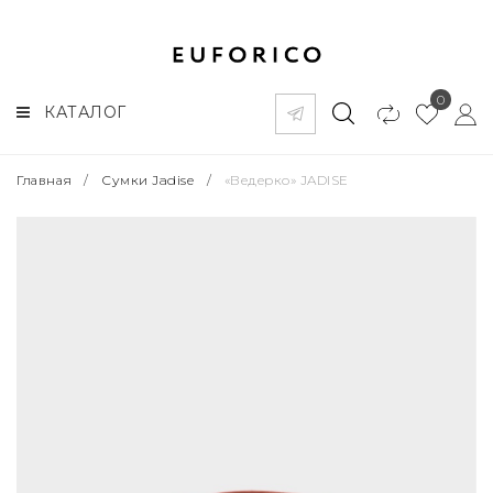
0
КАТАЛОГ
Главная
/
Сумки Jadise
/
«Ведерко» JADISE