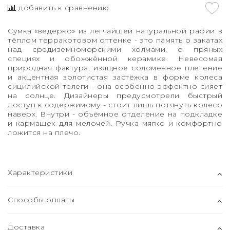
добавить к сравнению
Сумка «ведерко» из легчайшей натуральной рафии в
тёплом терракотовом оттенке - это память о закатах
над средиземноморскими холмами, о пряных
специях и обожжённой керамике. Невесомая
природная фактура, изящное соломенное плетение
и акцентная золотистая застёжка в форме колеса
сицилийской телеги - она особенно эффектно сияет
на солнце. Дизайнеры предусмотрели быстрый
доступ к содержимому - стоит лишь потянуть колесо
наверх. Внутри - объёмное отделение на подкладке
и кармашек для мелочей. Ручка мягко и комфортно
ложится на плечо.
Характеристики
Способы оплаты
Доставка