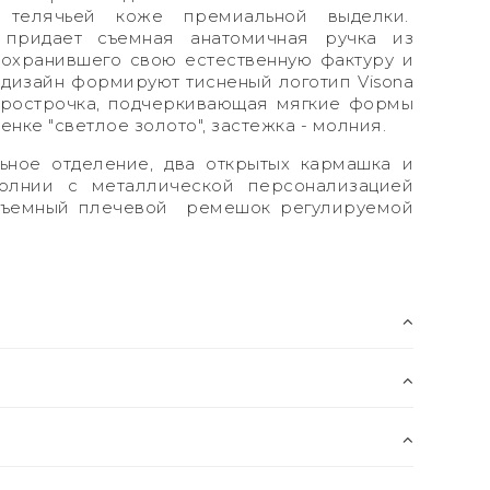
й телячьей коже премиальной выделки.
 придает съемная анатомичная ручка из
сохранившего свою естественную фактуру и
дизайн формируют тисненый логотип Visona
прострочка, подчеркивающая мягкие формы
енке "светлое золото", застежка - молния.
ьное отделение, два открытых кармашка и
олнии с металлической персонализацией
 съемный плечевой ремешок регулируемой