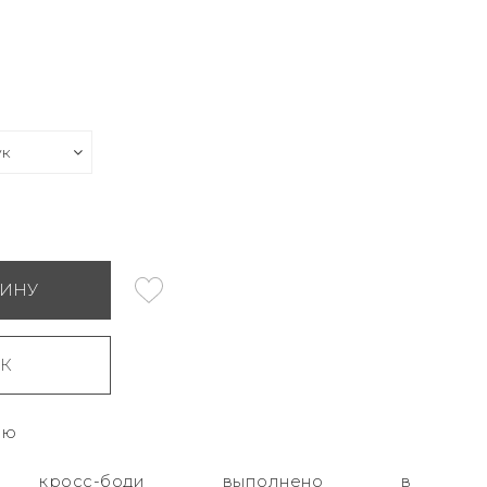
ЗИНУ
ИК
ию
вое кросс-боди выполнено в