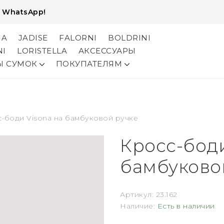
и
WhatsApp!
NA
JADISE
FALORNI
BOLDRINI
NI
LORISTELLA
АКСЕССУАРЫ
Ы СУМОК
ПОКУПАТЕЛЯМ
-боди Visona на бамбуковой ручке
Кросс-боди
бамбуково
Артикул:
23.162
Наличие:
Есть в наличии