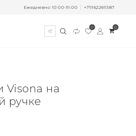
Ежедневно 10:00-19:00
+79162269387
0
0
 Visona на
й ручке