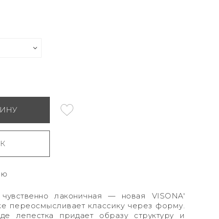
ЗИНУ
ИК
ию
, чувственно лаконичная — новая VISONA'
ке переосмысливает классику через форму.
де лепестка придает образу структуру и