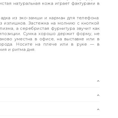
нистая натуральная кожа играет фактурами в
адка из эко-замши и карман для телефона:
ез излишков. Застежка на молнию с кнопкой
изма, а серебристая фурнитура звучит как
мпозиции. Сумка хорошо держит форму, не
аково уместна в офисе, на выставке или в
орода. Носите на плече или в руке — в
ия и ритма дня.