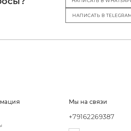
росы?
НАПИСАТЬ В WHATSAP
НАПИСАТЬ В TELEGRA
мация
Мы на связи
+79162269387
ы