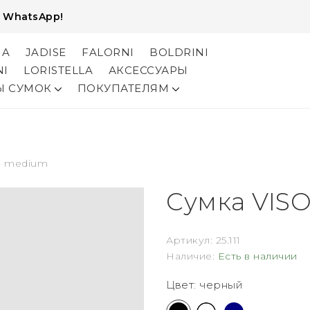
и
WhatsApp!
NA
JADISE
FALORNI
BOLDRINI
NI
LORISTELLA
АКСЕССУАРЫ
Ы СУМОК
ПОКУПАТЕЛЯМ
' medium
Сумка VIS
Артикул:
25.111
Наличие:
Есть в наличии
Цвет: черный