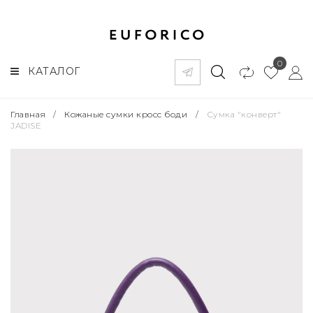
0
КАТАЛОГ
Главная
/
Кожаные сумки кросс боди
/
Сумка "конверт"
JADISE