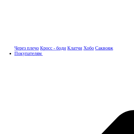
Через плечо
Кросс - боди
Клатчи
Хобо
Саквояж
Покупателям