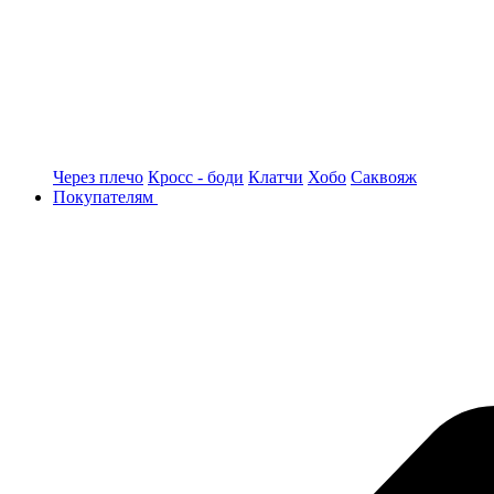
Через плечо
Кросс - боди
Клатчи
Хобо
Саквояж
Покупателям