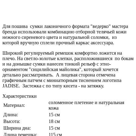
Для пошива сумки лаконичного формата "ведерко" мастера
бренда использовали комбинацию отборной телячьей кожи
нежного сиреневого цвета и натуральной соломки, из
которой вручную сплели прочный каркас аксессуара.
Широкий регулируемый ремешок комфортно ложится на
плечо. На светло-золотые клепки, расположившиеся по бокам
и на донышке сумки нанесен тонкий рельеф с этно-
орнаментом "сицилийская майолика", который хочется
детально рассматривать. А лицевая сторона отмечена
графичным патчем с миниатюрным тиснением логотипа
JADISE. Застежка с по типу кисета - на затяжку.
Характеристики
соломенное плетение и натуральная
Материал:
кожа
Длина:
15 см
Высота:
18 см
Ширина дна:
15 см
Длина ремешка:
115 см