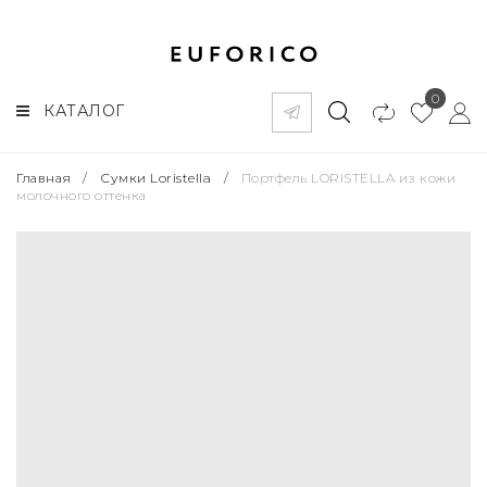
0
КАТАЛОГ
Главная
/
Сумки Loristella
/
Портфель LORISTELLA из кожи
молочного оттенка