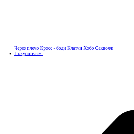
Через плечо
Кросс - боди
Клатчи
Хобо
Саквояж
Покупателям