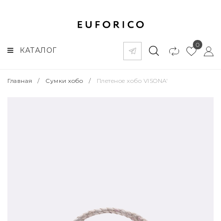
0
КАТАЛОГ
Главная
/
Сумки хобо
/
Плетеное хобо VISONA'