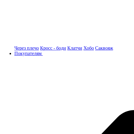
Через плечо
Кросс - боди
Клатчи
Хобо
Саквояж
Покупателям