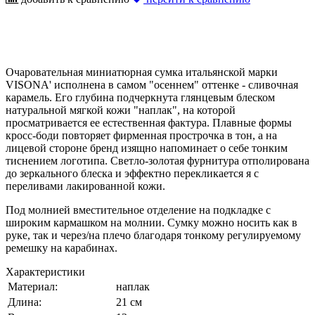
Очаровательная миниатюрная сумка итальянской марки
VISONA' исполнена в самом "осеннем" оттенке - сливочная
карамель. Его глубина подчеркнута глянцевым блеском
натуральной мягкой кожи "наплак", на которой
просматривается ее естественная фактура. Плавные формы
кросс-боди повторяет фирменная прострочка в тон, а на
лицевой стороне бренд изящно напоминает о себе тонким
тиснением логотипа. Светло-золотая фурнитура отполирована
до зеркального блеска и эффектно перекликается я с
переливами лакированной кожи.
Под молнией вместительное отделение на подкладке с
широким кармашком на молнии. Сумку можно носить как в
руке, так и через/на плечо благодаря тонкому регулируемому
ремешку на карабинах.
Характеристики
Материал:
наплак
Длина:
21 см