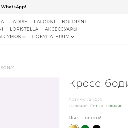
и
WhatsApp!
NA
JADISE
FALORNI
BOLDRINI
NI
LORISTELLA
АКСЕССУАРЫ
Ы СУМОК
ПОКУПАТЕЛЯМ
ISONA'
Кросс-бод
Артикул:
24.530
Наличие:
Есть в наличии
Цвет: золотой