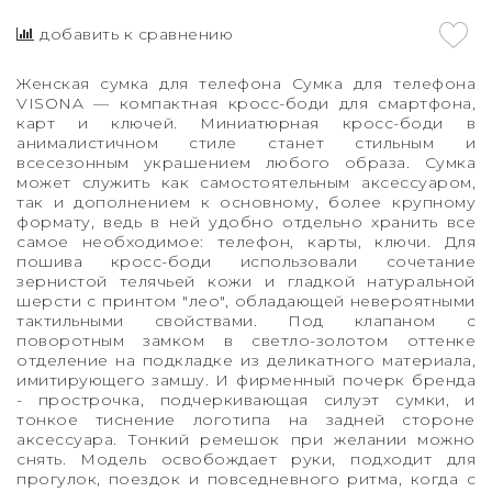
добавить к сравнению
Женская сумка для телефона Сумка для телефона
VISONA — компактная кросс-боди для смартфона,
карт и ключей. Миниатюрная кросс-боди в
анималистичном стиле станет стильным и
всесезонным украшением любого образа. Сумка
может служить как самостоятельным аксессуаром,
так и дополнением к основному, более крупному
формату, ведь в ней удобно отдельно хранить все
самое необходимое: телефон, карты, ключи. Для
пошива кросс-боди использовали сочетание
зернистой телячьей кожи и гладкой натуральной
шерсти с принтом "лео", обладающей невероятными
тактильными свойствами. Под клапаном с
поворотным замком в светло-золотом оттенке
отделение на подкладке из деликатного материала,
имитирующего замшу. И фирменный почерк бренда
- прострочка, подчеркивающая силуэт сумки, и
тонкое тиснение логотипа на задней стороне
аксессуара. Тонкий ремешок при желании можно
снять. Модель освобождает руки, подходит для
прогулок, поездок и повседневного ритма, когда с