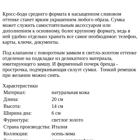
Кросс-боди среднего формата в насыщенном сливовом
оттенке станет ярким украшением любого образа. Сумка
может служить самостоятельным аксессуаром или
дополнением к основному, более крупному формату, ведь в
ней удобно отдельно хранить все самое необходимое: телефон,
карты, ключи, документы.
Под клапаном с поворотным замком в светло-золотом оттенке
отделение на подкладке из деликатного материала,
имитирующего замшу. И фирменный почерк бренда -
прострочка, подчеркивающая силуэт сумки. Тонкий ремешок
при желании можно снять.
Характеристики
Материал:
натуральная кожа
Длина:
20 см
Высота:
14 см
Ширина дна:
6 см
Фурнитура:
светлое золото
Страна производства:
Италия
Коллекция:
осень-зима