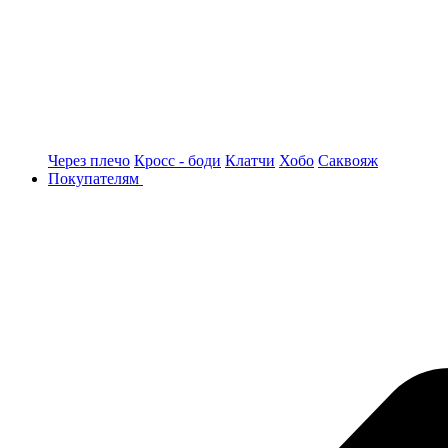
Через плечо
Кросс - боди
Клатчи
Хобо
Саквояж
Покупателям