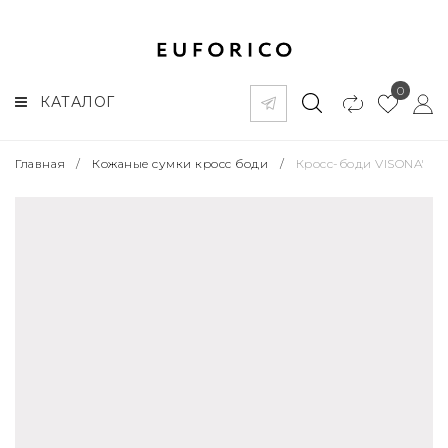
0
КАТАЛОГ
Главная
/
Кожаные сумки кросс боди
/
Кросс-боди VISONA'