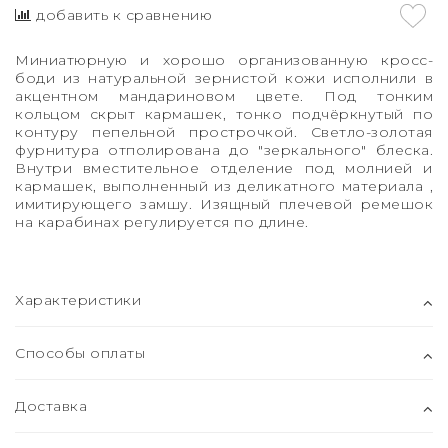
добавить к сравнению
Миниатюрную и хорошо организованную кросс-
боди из натуральной зернистой кожи исполнили в
акцентном мандариновом цвете. Под тонким
кольцом скрыт кармашек, тонко подчёркнутый по
контуру пепельной прострочкой. Светло-золотая
фурнитура отполирована до "зеркального" блеска.
Внутри вместительное отделение под молнией и
кармашек, выполненный из деликатного материала ,
имитирующего замшу. И
зящный плечевой ремешок
на карабинах регулируется по длине.
Характеристики
Способы оплаты
Доставка