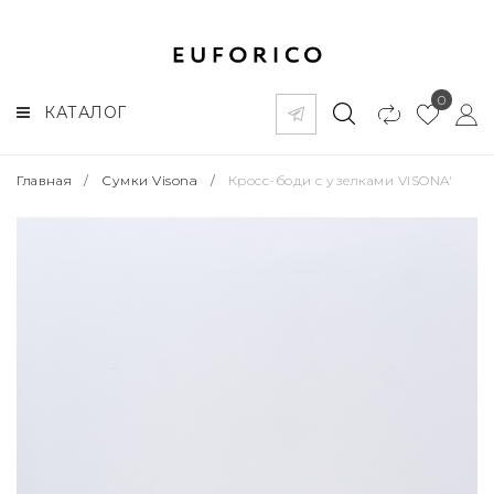
0
КАТАЛОГ
Главная
/
Сумки Visona
/
Кросс-боди с узелками VISONA'