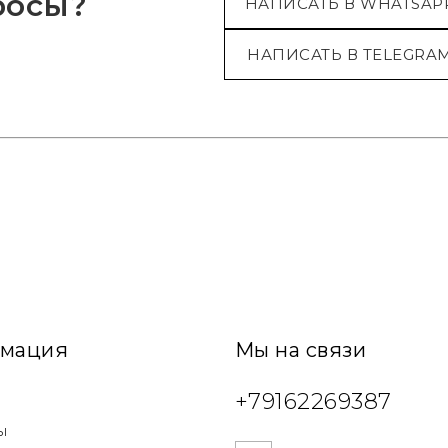
росы?
НАПИСАТЬ В WHATSAP
НАПИСАТЬ В TELEGRA
мация
Мы на связи
+79162269387
ы