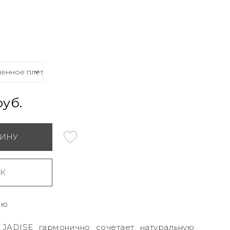
руб.
ЗИНУ
ИК
ию
 JADISE гармонично сочетает натуральную