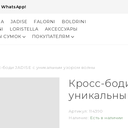
и
WhatsApp!
NA
JADISE
FALORNI
BOLDRINI
NI
LORISTELLA
АКСЕССУАРЫ
Ы СУМОК
ПОКУПАТЕЛЯМ
-боди JADISE с уникальным узором волны
Кросс-боди
уникальны
Артикул:
114390
Наличие:
Есть в наличии