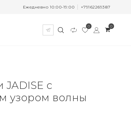
Ежедневно 10:00-19:00
+79162269387
0
0
 JADISE с
м узором волны