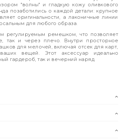
узором "волны" и гладкую кожу оливкового
нда позаботились о каждой детали: крупное
вляет оригинальности, а лаконичные линии
рсальным для любого образа.
ым регулируемым ремешком, что позволяет
е, так и через плечо. Внутри просторное
ашков для мелочей, включая отсек для карт,
 ваших вещей. Этот аксессуар идеально
ый гардероб, так и вечерний наряд.