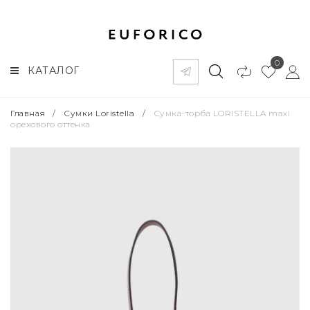
0
КАТАЛОГ
Главная
/
Сумки Loristella
/
Сумка-торба LORISTELLA maxi
орехового оттенка