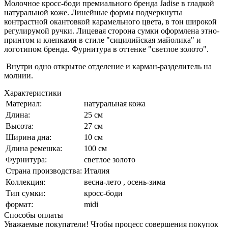
Молочное кросс-боди премиального бренда Jadise в гладкой
натуральной коже. Линейные формы подчеркнуты
контрастной окантовкой карамельного цвета, в тон широкой
регулирумой ручки. Лицевая сторона сумки оформлена этно-
принтом и клепками в стиле "сицилийская майолика" и
логотипом бренда. Фурнитура в оттенке "светлое золото".
Внутри одно открытое отделение и карман-разделитель на
молнии.
Характеристики
Материал:
натуральная кожа
Длина:
25 см
Высота:
27 см
Ширина дна:
10 см
Длина ремешка:
100 см
Фурнитура:
светлое золото
Страна производства:
Италия
Коллекция:
весна-лето , осень-зима
Тип сумки:
кросс-боди
формат:
midi
Способы оплаты
Уважаемые покупатели! Чтобы процесс совершения покупок