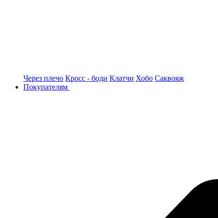
Через плечо
Кросс - боди
Клатчи
Хобо
Саквояж
Покупателям