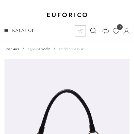
0
КАТАЛОГ
Главная
/
Сумки хобо
/
Хобо VISONA'