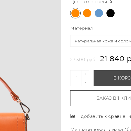
Цвет: оранжевый
Материал
21 840 р
27 300 руб.
+
В КОР
-
ЗАКАЗ В 1 КЛ
добавить к сравнен
Мандариновая сумка "ба