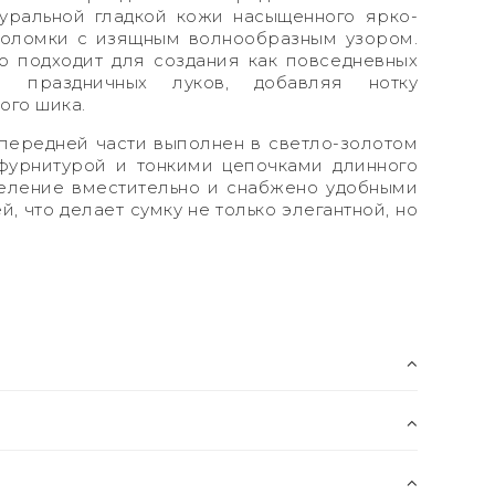
туральной гладкой кожи насыщенного ярко-
соломки с изящным волнообразным узором.
о подходит для создания как повседневных
 и праздничных луков, добавляя нотку
ого шика.
передней части выполнен в светло-золотом
 фурнитурой и тонкими цепочками длинного
еление вместительно и снабжено удобными
 что делает сумку не только элегантной, но