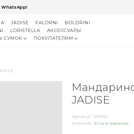
и
WhatsApp!
NA
JADISE
FALORNI
BOLDRINI
NI
LORISTELLA
АКСЕССУАРЫ
Ы СУМОК
ПОКУПАТЕЛЯМ
JADISE
Мандарино
JADISE
Артикул:
125380
Наличие:
Есть в наличии