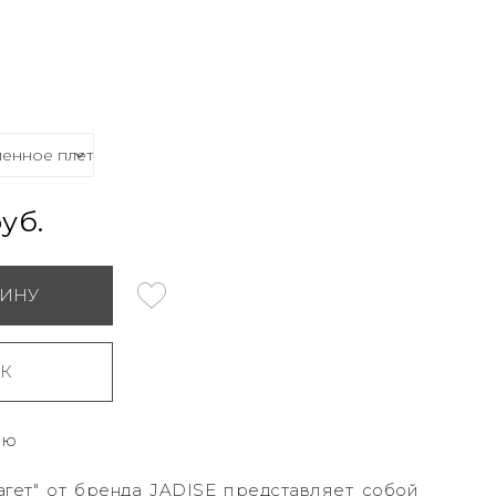
уб.
ЗИНУ
ИК
ию
гет" от бренда JADISE представляет собой